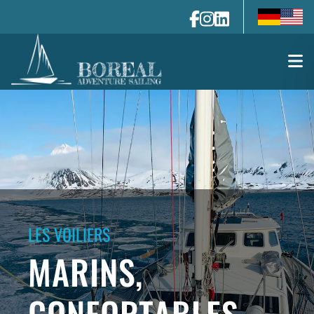
de-de
en-us
LES VOILIERS
MARINS,
CONFORTABLES,