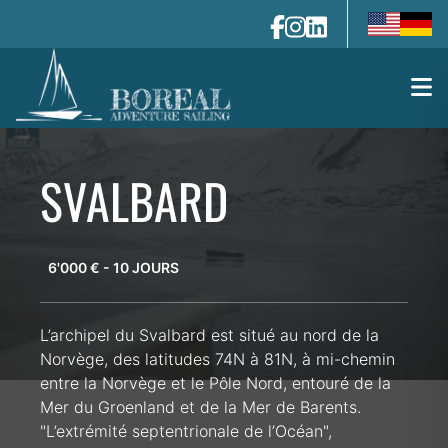
en-us
de-de
SVALBARD
6'000 € - 10 JOURS
L’archipel du Svalbard est situé au nord de la
Norvège, des latitudes 74N à 81N, à mi-chemin
entre la Norvège et le Pôle Nord, entouré de la
Mer du Groenland et de la Mer de Barents.
"L’extrémité septentrionale de l’Océan",